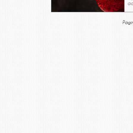
ad
Pági