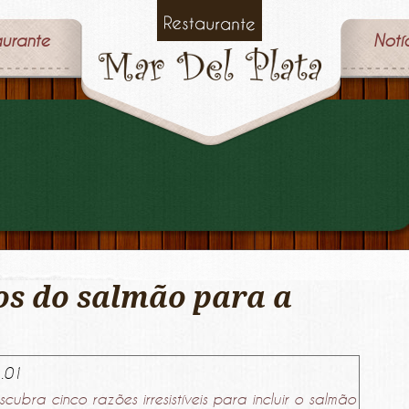
aurante
Notí
ios do salmão para a
.01
scubra cinco razões irresistíveis para incluir o salmão