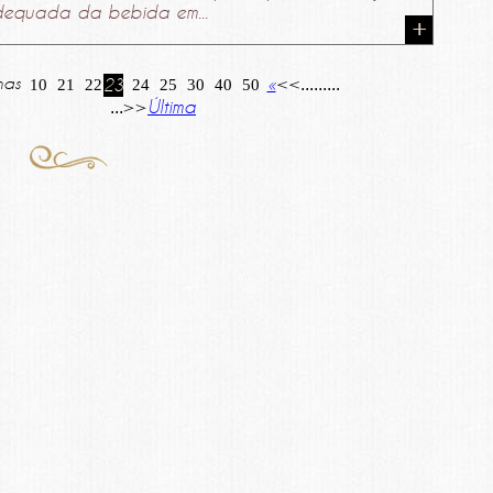
equada da bebida em...
nas
«
<<
...
...
...
10
21
22
23
24
25
30
40
50
>>
Última
...