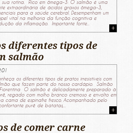
 sua rotina. Rico em ômega-3: O salmão é uma
nte extraordinária de ácidos graxos ômega-3,
senciais para a saúde cerebral. Desempenham um
pel vital na melhoria da função cognitiva e
dução da inflamação. Importante fonte...
s diferentes tipos de
om salmão
.01
nheça os diferentes tipos de pratos irresistíveis com
lmão que fazem parte do nosso cardápio. Salmão
Fiorentina O salmão é delicadamente preparado à
rê, regado com molho branco cremoso e envolto em
a cama de espinafre fresco. Acompanhado pelo
confortante purê de batatas,...
ios de comer carne