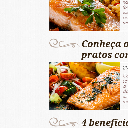
na
fo
es
pa
re
Conheça o
pratos c
29
Co
sa
à 
do
um
re
4 benefíc