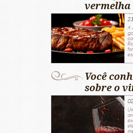
vermelha
23
A 
ga
co
Ri
fo
es
Você conh
sobre o v
02
Um
ar
ex
el
im