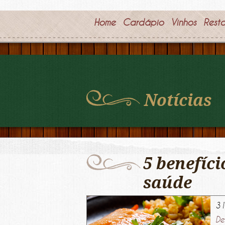
Home
Cardápio
Vinhos
Rest
Notícias
5 benefíc
saúde
31
De