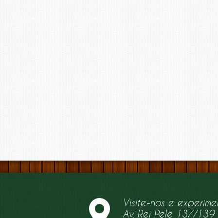
Visite-nos e experime
Av. Rei Pelé 137/139