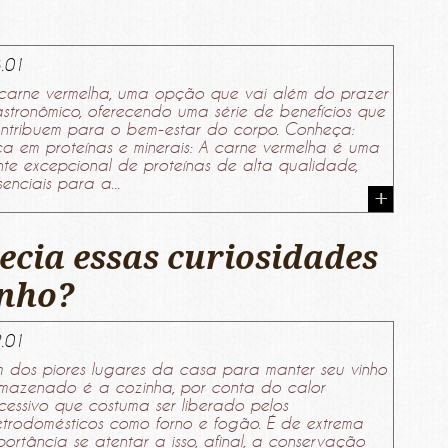
.01
carne vermelha, uma opção que vai além do prazer
stronômico, oferecendo uma série de benefícios que
ntribuem para o bem-estar do corpo. Conheça:
ca em proteínas e minerais: A carne vermelha é uma
nte excepcional de proteínas de alta qualidade,
senciais para a...
ecia essas curiosidades
inho?
.01
 dos piores lugares da casa para manter seu vinho
mazenado é a cozinha, por conta do calor
cessivo que costuma ser liberado pelos
etrodomésticos como forno e fogão. É de extrema
portância se atentar a isso, afinal, a conservação