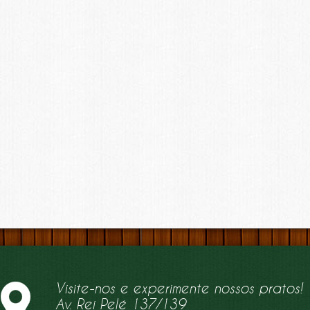
Visite-nos e experimente nossos pratos!
Av. Rei Pelé 137/139