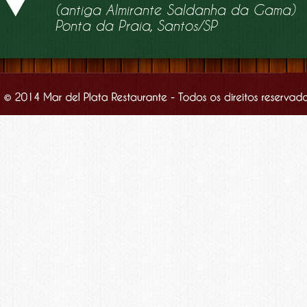
(antiga Almirante Saldanha da Gama)
Ponta da Praia, Santos/SP