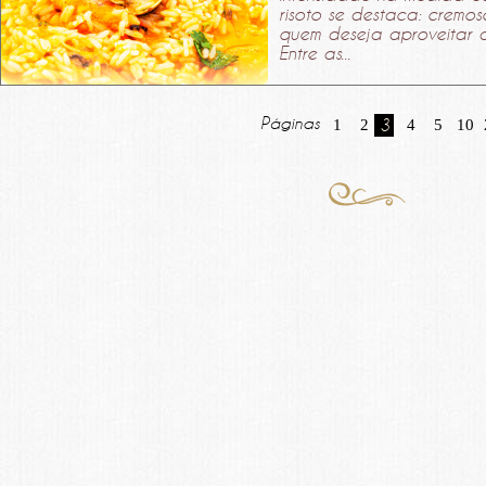
risoto se destaca: cremos
quem deseja aproveitar 
Entre as...
Páginas
1
2
3
4
5
10