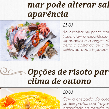
mar pode alterar sa
aparência
25.03
Ao escolher um prato com 
influenciam a experiência
importantes é a origem d
peixe, o camarão ou o m
cultivado pode impactar d
Opções de risoto pa
clima de outono
20.03
Com a chegada do outon
pedem pratos que tragam
intensidade na medida ce