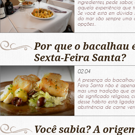
ingredientes, pede sabor
aquela experiência que 
Se você está em dúvida so
do mar são sempre uma ap
opções...
Por que o bacalhau 
Sexta-Feira Santa?
02.04
A presença do bacalhau
Feira Santa não é apena
mas uma tradição que at
de significado religioso, c
desse hábito está ligada 
abstinência de carne verm
Você sabia? A origem