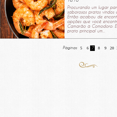
16.10
Procurando um lugar para
saborosos pratos vindos 
Então acabou de encontra
opções que você encontra
Camarão à Comodoro: E
prato principal um...
Páginas
5
6
7
8
9
20