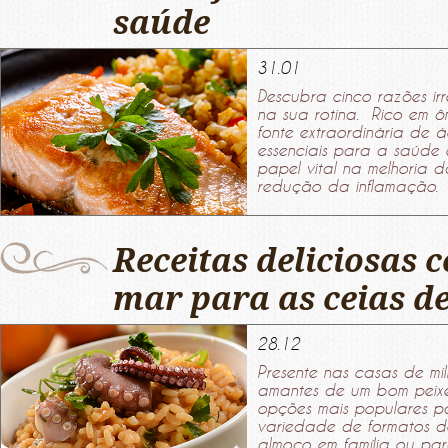
saúde
31.01
Descubra cinco razões irre
na sua rotina. Rico em 
fonte extraordinária de 
essenciais para a saúde
papel vital na melhoria 
redução da inflamação. Im
Receitas deliciosas 
mar para as ceias de
28.12
Presente nas casas de mil
amantes de um bom peix
opções mais populares 
variedade de formatos de
almoço em família ou par