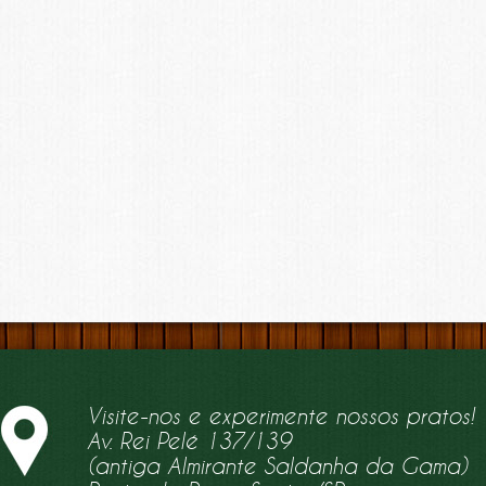
Visite-nos e experimente nossos pratos!
Av. Rei Pelé 137/139
(antiga Almirante Saldanha da Gama)