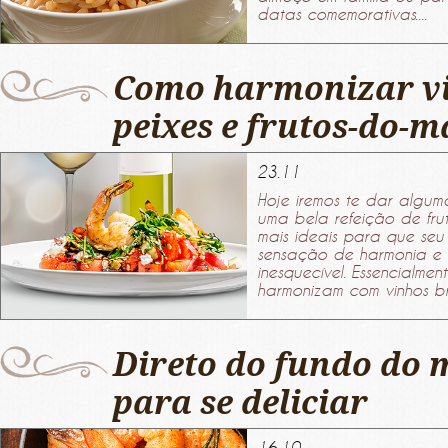
datas comemorativas....
Como harmonizar v
peixes e frutos-do-m
23.11
Hoje iremos te dar algum
uma bela refeição de fru
mais ideais para que se
sensação de harmonia e
inesquecível. Essencialmen
harmonizam com vinhos br
Direto do fundo do 
para se deliciar