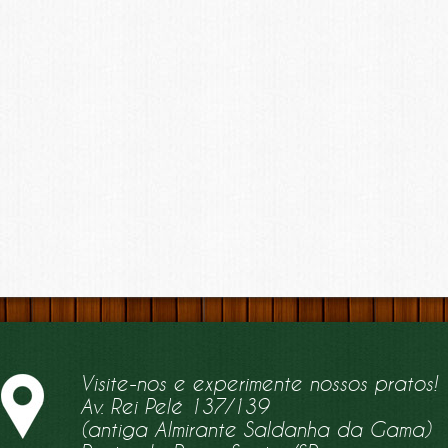
Visite-nos e experimente nossos pratos!
Av. Rei Pelé 137/139
(antiga Almirante Saldanha da Gama)