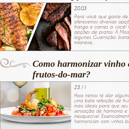
20.03
Para você que gosta de 
oferecemos diversas opçõ
frango e carnes a você! 
opções de pratos: À Mo
legumes. Guarnição: bata
milanesa...
Como harmonizar vinho 
frutos-do-mar?
23.11
Hoje iremos te dar algum
uma bela refeição de fru
mais ideais para que se
sensação de harmonia e
inesquecível. Essencialmen
harmonizam com vinhos br