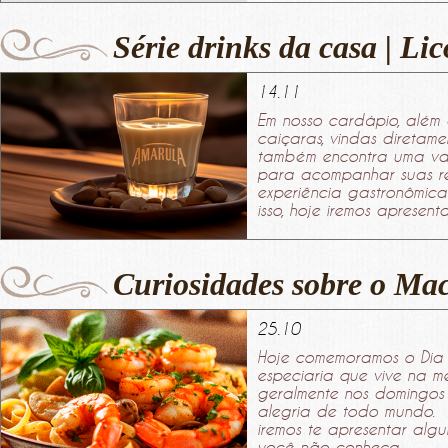
Série drinks da casa | Lic
14.11
Em nosso cardápio, além d
caiçaras, vindas diretame
também encontra uma va
para acompanhar suas ref
experiência gastronômica 
isso, hoje iremos apresenta
Curiosidades sobre o Ma
25.10
Hoje comemoramos o Dia 
especiaria que vive na me
geralmente nos domingos 
alegria de todo mundo. 
iremos te apresentar alg
você não conheça...