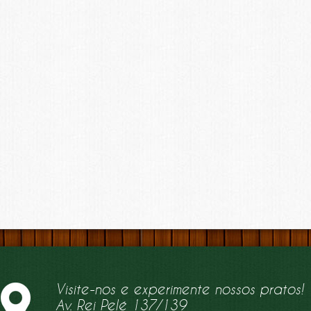
Visite-nos e experimente nossos pratos!
Av. Rei Pelé 137/139