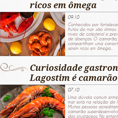
ricos em ômega
09.10
Conhecidos por fortalecer
frutos do mar são ótimos
níveis de colesterol e pre
de doenças. O camarão,
compartilham uma caracte
serem ricos em ômega...
Curiosidade gastro
Lagostim é camarão
07.10
Uma dúvida comum entre 
mar está na relação do 
Muitas pessoas acredita
camarão superdesenvolvid
dos crustáceos. No entant