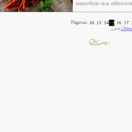
específicas que diferencia
Páginas
10
13
14
15
16
17
>>
Últim
...