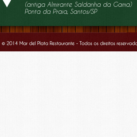
(antiga Almirante Saldanha da Gama)
Ponta da Praia, Santos/SP