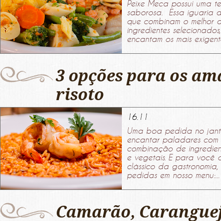
Peixe Meca possui uma te
saborosa. Essa iguaria d
que combinam o melhor d
ingredientes selecionados
encantam os mais exigente
3 opções para os am
risoto
16.11
Uma boa pedida no janta
encantar paladares com
combinação de ingredient
e vegetais. E para você 
clássico da gastronomia, 
pedidas em nosso menu:...
Camarão, Caranguej