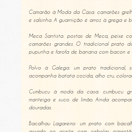
Camarão à Moda da Casa: camarões grelha
e salsinha. A guarnição é arroz à grega e b
Meca Santista: postas de Meca, peixe c
camarões grandes. O tradicional prato da
pupunha e farofa de banana com bacon e 
Polvo à Galega: um prato tradicional, 
acompanha batata cozida, alho cru, colorau
Cumbucu à moda da casa: cumbucu gre
manteiga e suco de limão. Ainda acompan
douradas.
Bacalhau Lagareiro: um prato com bacal
assado no azeite com cebolas, pimentõ