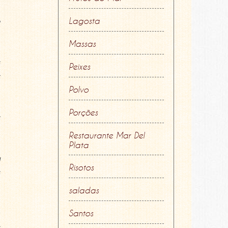
o
Lagosta
Massas
s
Peixes
e
Polvo
Porções
e
Restaurante Mar Del
Plata
a
Risotos
s
saladas
é
Santos
s