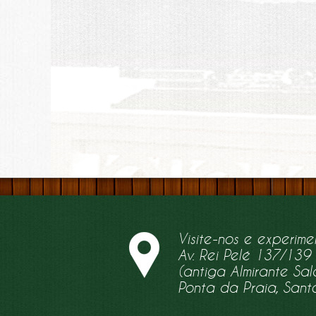
Visite-nos e experime
Av. Rei Pelé 137/139
(antiga Almirante S
Ponta da Praia, Sant