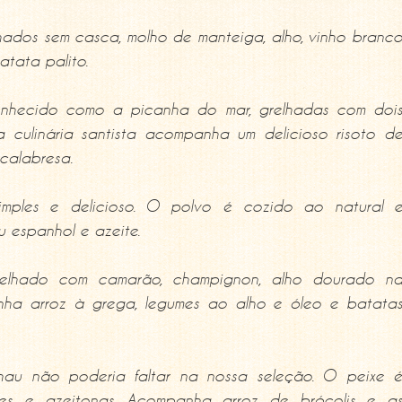
dos sem casca, molho de manteiga, alho, vinho branc
atata palito.
onhecido como a picanha do mar, grelhadas com doi
 culinária santista acompanha um delicioso risoto d
calabresa.
simples e delicioso. O polvo é cozido ao natural 
 espanhol e azeite.
lhado com camarão, champignon, alho dourado n
ha arroz à grega, legumes ao alho e óleo e batata
hau não poderia faltar na nossa seleção. O peixe 
es e azeitonas. Acompanha arroz de brócolis e a