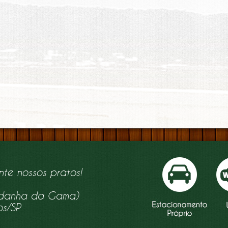
nte nossos pratos!
aldanha da Gama)
os/SP