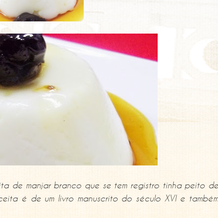
ta de manjar branco que se tem registro tinha peito d
eceita é de um livro manuscrito do século XVI e també