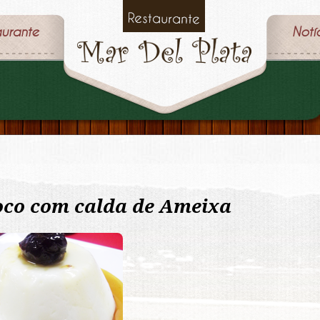
aurante
Notí
oco com calda de Ameixa