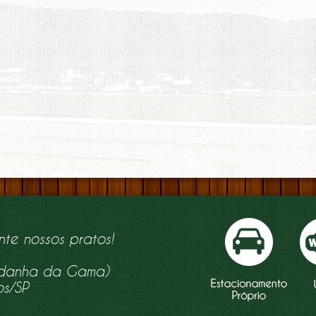
nte nossos pratos!
aldanha da Gama)
os/SP