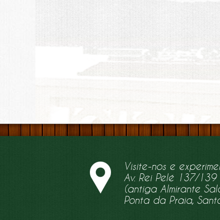
Visite-nos e experime
Av. Rei Pelé 137/139
(antiga Almirante S
Ponta da Praia, Sant