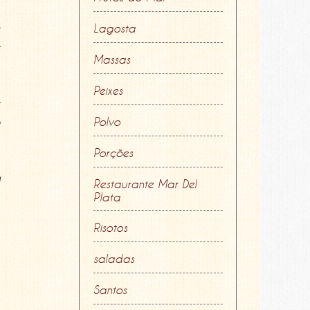
e
Lagosta
e
Massas
Peixes
e
o
Polvo
Porções
a
Restaurante Mar Del
Plata
Risotos
saladas
Santos