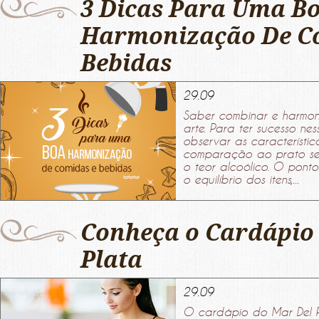
3 Dicas Para Uma B
Harmonização De C
Bebidas
29.09
Saber combinar e harmon
arte. Para ter sucesso nes
observar as característi
comparação ao prato sel
o teor alcoólico. O pont
o equilíbrio dos itens,...
Conheça o Cardápio
Plata
29.09
O cardápio do Mar Del 