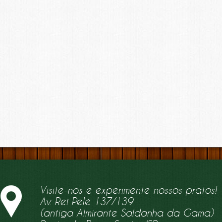
Visite-nos e experimente nossos pratos!
Av. Rei Pelé 137/139
(antiga Almirante Saldanha da Gama)