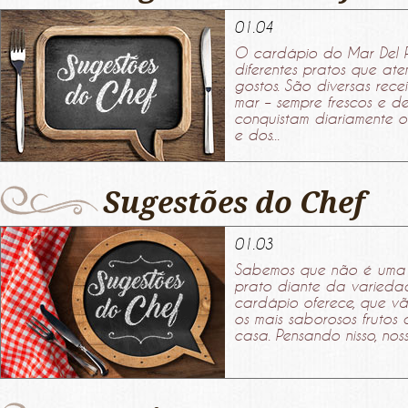
01.04
O cardápio do Mar Del 
diferentes pratos que at
gostos. São diversas rece
mar – sempre frescos e d
conquistam diariamente o
e dos...
Sugestões do Chef
01.03
Sabemos que não é uma ta
prato diante da varieda
cardápio oferece, que v
os mais saborosos frutos
casa. Pensando nisso, nos