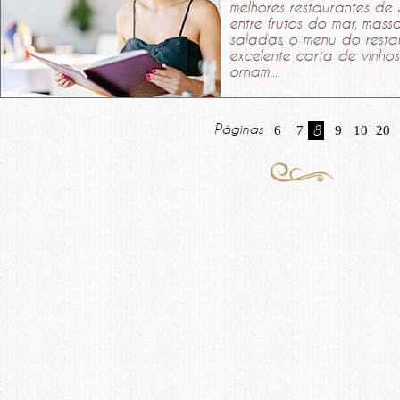
melhores restaurantes de
entre frutos do mar, massa
saladas, o menu do resta
excelente carta de vinhos
ornam...
Páginas
6
7
8
9
10
20