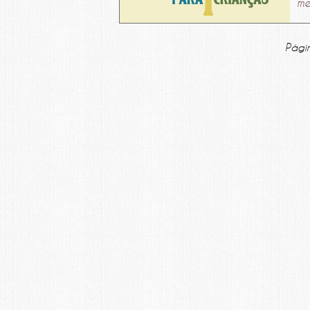
me
Pági