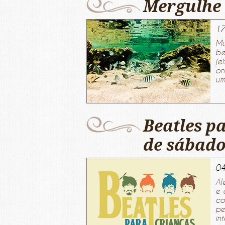
Mergulhe 
17
Mu
be
je
on
um
Beatles p
de sábado
04
Al
e 
co
pe
in