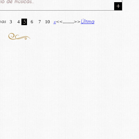
io de músicas...
nas
«
<<
>>
Última
...
...
...
3
4
5
6
7
10