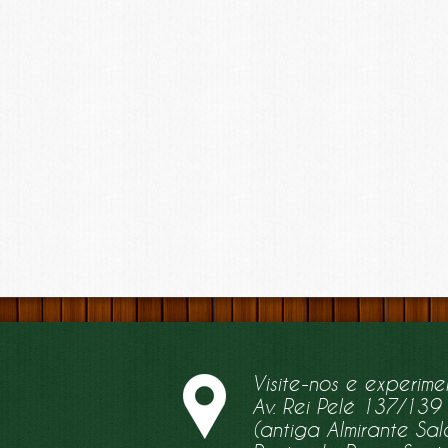
Visite-nos e experime
Av. Rei Pelé 137/139
(antiga Almirante S