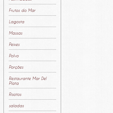
Frutos do Mar
Lagosta
Massas
Peixes
Polvo
Porções
Restaurante Mar Del
Plata
Risotos
saladas