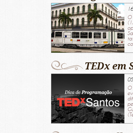
16
O 
(1
op
Sa
ta
co
TEDx em 
05
O 
ev
di
pe
Gu
(T