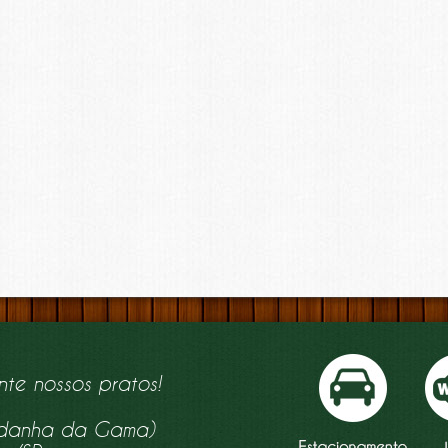
nte nossos pratos!
aldanha da Gama)