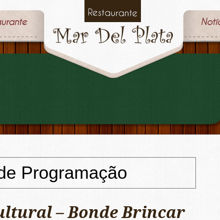
aurante
Notí
 de Programação
ltural – Bonde Brincar