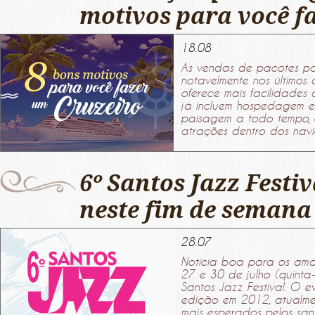
motivos para você f
18.08
As vendas de pacotes pa
notavelmente nos últimos 
oferece mais facilidades 
já incluem hospedagem e
paisagem a todo tempo, o
atrações dentro dos navi
6º Santos Jazz Festi
neste fim de semana
28.07
Notícia boa para os aman
27 e 30 de julho (quinta
Santos Jazz Festival. O e
edição em 2012, atualme
mais esperados pelos santi