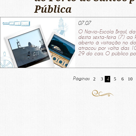
Pública
07.07
O Navio-Escola Brasil, 
desta sexta-feira (7) ao 
aberto à visitação no d
atracou por volta das 1
29 do cais. O público pod
Páginas
2
3
4
5
6
10