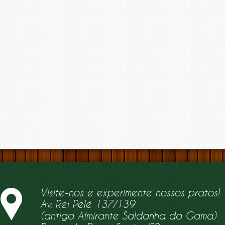
Visite-nos e experimente nossos pratos!
Av. Rei Pelé 137/139
(antiga Almirante Saldanha da Gama)