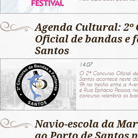
Agenda Cultural: 2º
Oficial de bandas e 
Santos
14.07
O 2º Concurso Oficial d
Santos acontece neste do
9h no trecho entre a Av
e Rua Epitácio Pessoa, n
concurso relembra os bai
Navio-escola da Ma
ao Porto de Santos 