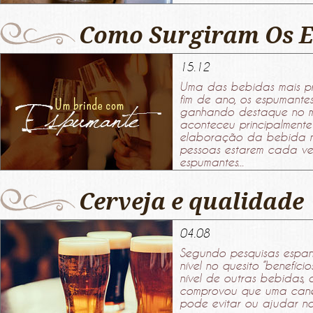
Como Surgiram Os 
15.12
Uma das bebidas mais pre
fim de ano, os espumante
ganhando destaque no me
aconteceu principalmente
elaboração da bebida na
pessoas estarem cada ve
espumantes...
Cerveja e qualidade
04.08
Segundo pesquisas espanh
nível no quesito ‘’benefíc
nível de outras bebidas, 
comprovou que uma can
pode evitar ou ajudar no