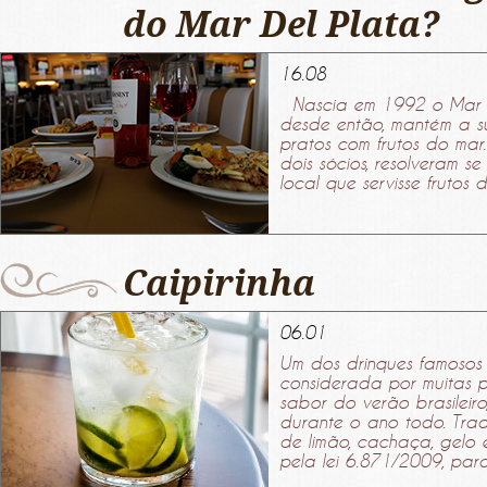
do Mar Del Plata?
16.08
Nascia em 1992 o Mar De
desde então, mantém a s
pratos com frutos do m
dois sócios, resolveram se
local que servisse frutos 
Caipirinha
06.01
Um dos drinques famosos d
considerada por muitas 
sabor do verão brasileir
durante o ano todo. Tradi
de limão, cachaça, gelo 
pela lei 6.871/2009, para.