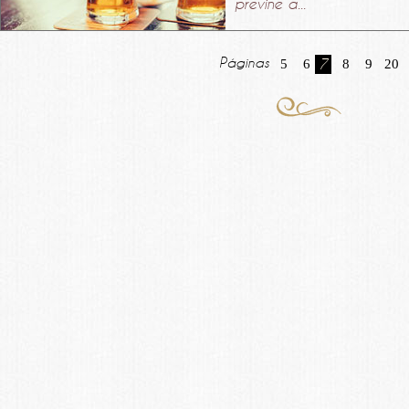
previne a...
Páginas
5
6
7
8
9
20