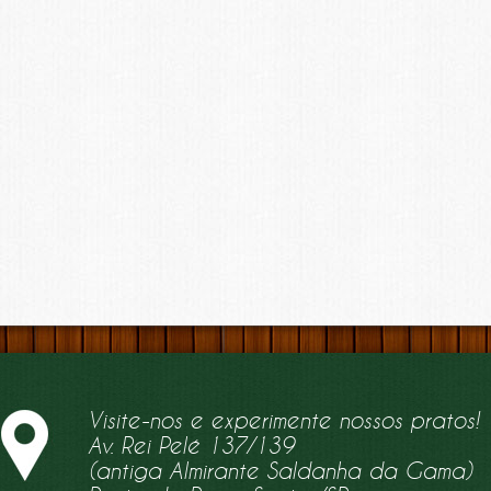
Visite-nos e experimente nossos pratos!
Av. Rei Pelé 137/139
(antiga Almirante Saldanha da Gama)