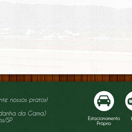
nte nossos pratos!
aldanha da Gama)
os/SP