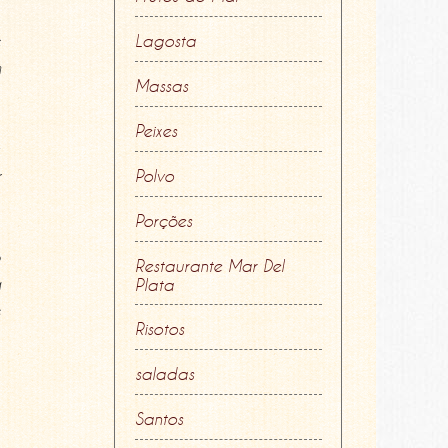
e
Lagosta
m
Massas
Peixes
é
r
Polvo
Porções
o
Restaurante Mar Del
a
Plata
s
Risotos
saladas
Santos