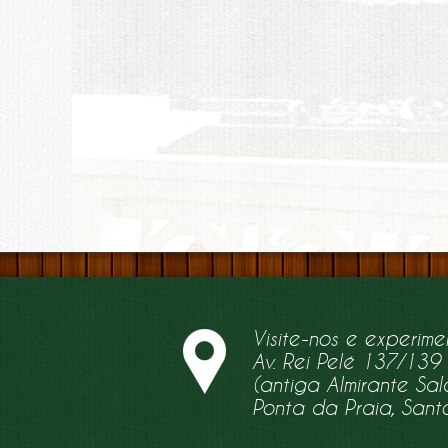
Visite-nos e experime
Av. Rei Pelé 137/139
(antiga Almirante S
Ponta da Praia, Sant