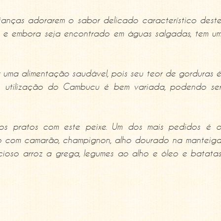
ianças adorarem o sabor delicado característico dest
a, e embora seja encontrado em águas salgadas, tem u
 uma alimentação saudável, pois seu teor de gorduras 
. A utilização do Cambucu é bem variada, podendo se
ios pratos com este peixe. Um dos mais pedidos é 
 com camarão, champignon, alho dourado na manteig
ioso arroz a grega, legumes ao alho e óleo e batata