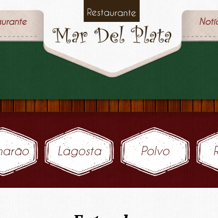
aurante
Notí
arão
Lagosta
Polvo