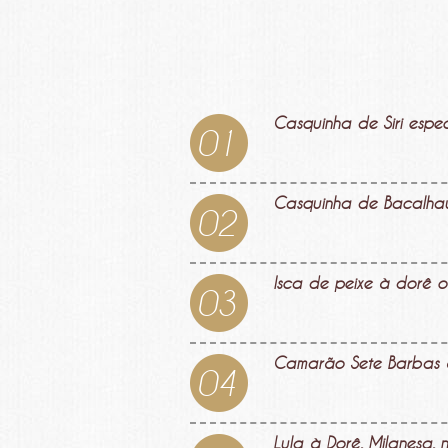
Casquinha de Siri espec
01
Casquinha de Bacalha
02
Isca de peixe à dorê o
03
Camarão Sete Barbas à
04
Lula à Dorê, Milanesa,