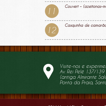
Couvert – (azeitonas-m
11
Casquinha de camarã
12
Visite-nos e experime
Av. Rei Pelé 137/139
(antiga Almirante S
Ponta da Praia, Sant