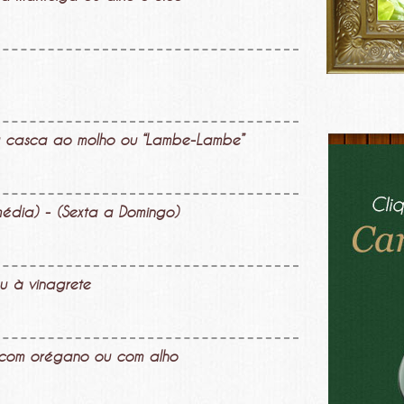
na casca ao molho ou “Lambe-Lambe”
édia) - (Sexta a Domingo)
ou à vinagrete
 com orégano ou com alho