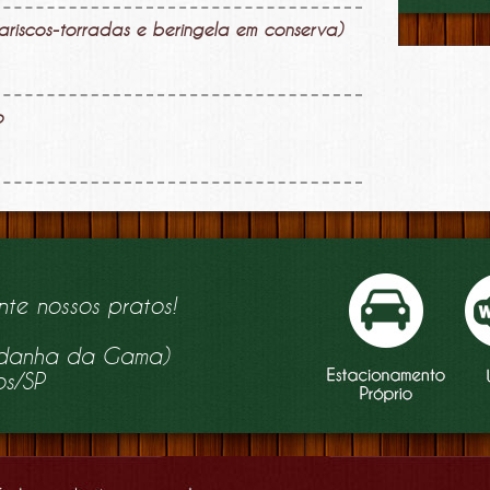
ariscos-torradas e beringela em conserva)
o
nte nossos pratos!
aldanha da Gama)
os/SP