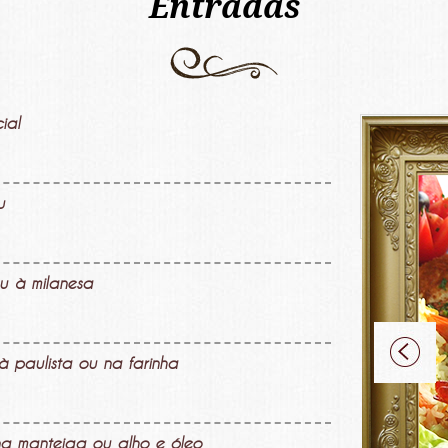
Entradas
ial
u
u à milanesa
 paulista ou na farinha
 na manteiga ou alho e óleo