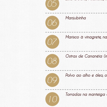
05
Manjubinha
06
Marisco à vinagrete, 
07
Ostras de Cananéia (m
08
Polvo ao alho e óleo, 
09
Torradas na manteiga
10